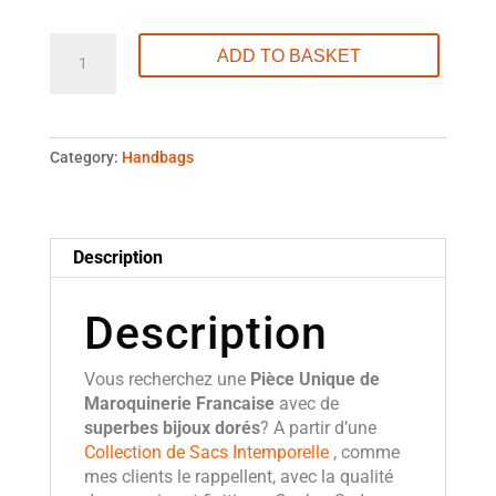
Luxury
ADD TO BASKET
Leather
Handbag
Made
In
Category:
Handbags
France
-
L'Excellent
Séquoïa
Description
quantity
Description
Vous recherchez une
Pièce Unique de
Maroquinerie Francaise
avec de
superbes bijoux dorés
? A partir d’une
Collection de Sacs Intemporelle
, comme
mes clients le rappellent, avec la qualité